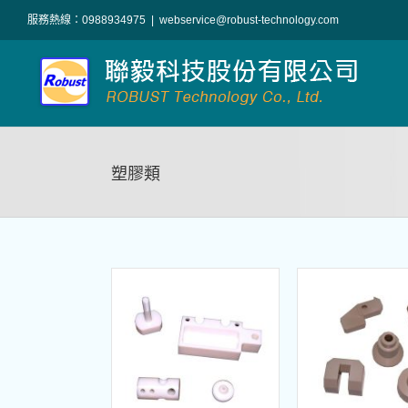
Skip
服務熱線：0988934975
|
webservice@robust-technology.com
to
content
塑膠類