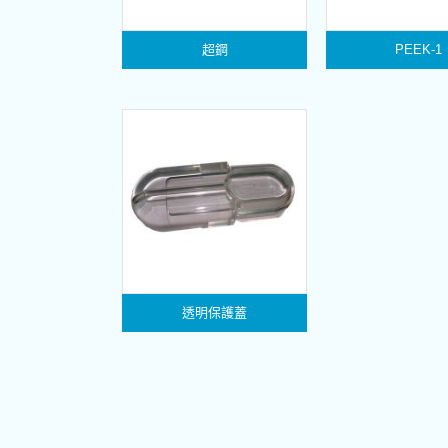
超鋼
PEEK-1
透明保護蓋