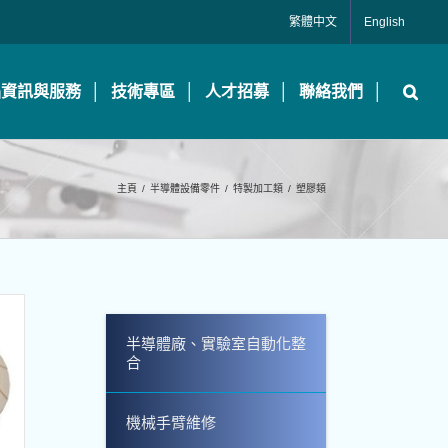
繁體中文
English
品資訊與服務
技術專區
人才招募
聯絡我們
主頁
/
半導體設備零件
/
特製加工類
/
塑膠類
半導體廠、實驗室自動化整
合
機械手臂維修