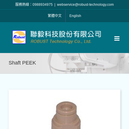
Skip
服務熱線：0988934975
|
webservice@robust-technology.com
to
繁體中文
English
content
Shaft PEEK