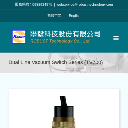
Skip
服務熱線：0988934975
|
webservice@robust-technology.com
to
繁體中文
English
content
Dual Line Vacuum Switch Series (TV700)