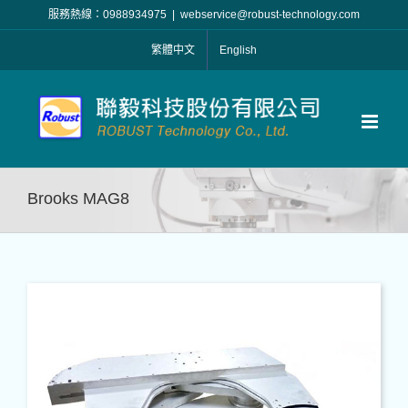
Skip
服務熱線：0988934975
|
webservice@robust-technology.com
to
繁體中文
English
content
Brooks MAG8