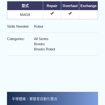
型式
Repair
Overhaul
Exchange
MAG8
Skills Needed:
Robot
Categories:
All Series
Brooks
Brooks Robot
半導體廠、實驗室自動化整合