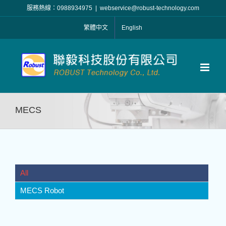
Skip
服務熱線：0988934975
|
webservice@robust-technology.com
to
繁體中文
English
content
MECS
All
MECS Robot