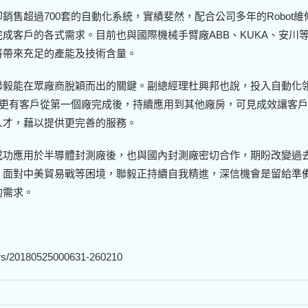
售超過700套的自動化系統，實績斐然，配合公司多年的Robot維
成客戶的各式需求。目前也與國際機械手臂廠ABB、KUKA、安川
將帶來充足的產能及技術含量。
聯毅能在眾廠商脫穎而出的關鍵。副總經理杜興邦也說，投入自動化
，更有客戶從第一個廠完成後，持續應用到其他廠房，可見成效讓客
人才，藉以提供更完善的服務。
成功應用於半導體封測廠後，也與國內封測廠密切合作，期盼改變過
。面對中美貿易戰等困境，聯毅正持續自我精進，深信機會是留給準
的需求。
ers/20180525000631-260210