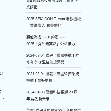
賀!! 聯毅科技獲頒 114 年運動企
業認證
2025 SEMICON Taiwan 聯毅機械
手臂維修 AI 預警監控
翻越海拔 3310 的愛 ──
2025「愛到最高點」公益接力
+單攻嘉明湖 !
2024-09-04 聯毅半導體機械手維
修夯 外掛監控如虎添翼
最佳
2024-09-04 聯毅半導體監控系統
機械手臂好拍檔
包
2024-01-08 聯毅科技喜迎 20 周
姿，
年 再創新榮景!!
恭賀! 聯毅科技在2023年台積電供