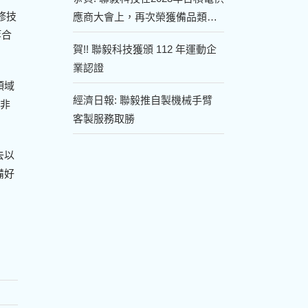
修技
應商大會上，再次榮獲備品類年
等合
度優良供應商的殊榮！
賀!! 聯毅科技獲頒 112 年運動企
業認證
領域
經濟日報: 聯毅推自製機械手臂
戶非
客製服務取勝
去以
備好