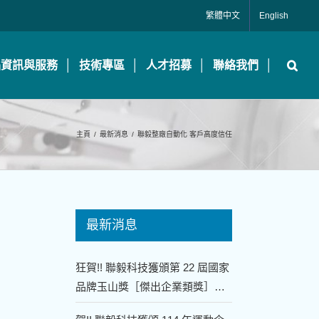
繁體中文
English
品資訊與服務
技術專區
人才招募
聯絡我們
主頁
/
最新消息
/
聯毅整廠自動化 客戶高度信任
最新消息
狂賀!! 聯毅科技獲頒第 22 屆國家
品牌玉山獎［傑出企業類獎］、
［傑出企業領導人獎］