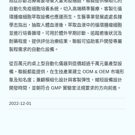
癌症診斷治療需要培養大量免疫細胞，聯毅提供模組化的
自動化免疫細胞培養系統，切入高端精準醫療，客製化循
環腫瘤細胞萃取設備也應運而生。生醫事業發展處處長鐘
學志指出，抽取人體血液後，萃取血液中的循環腫瘤細胞
並進行培養擴增，可用於體外早期診斷、追蹤癒後狀況及
耐藥程度，提供評估治療結果，聯毅可協助客戶開發專屬
製程需求的自動化設備。
從百萬元的桌上型自動化儀器到造價超過千萬元量產型設
備，聯毅都能提供，在生技產業建立 ODM & OEM 市場形
象及知名度；兼顧模組化設計與客製彈性，縮短設備設計
開發時間，並朝符合 GMP 實驗室法規要求的方向前進。
2022-12-01