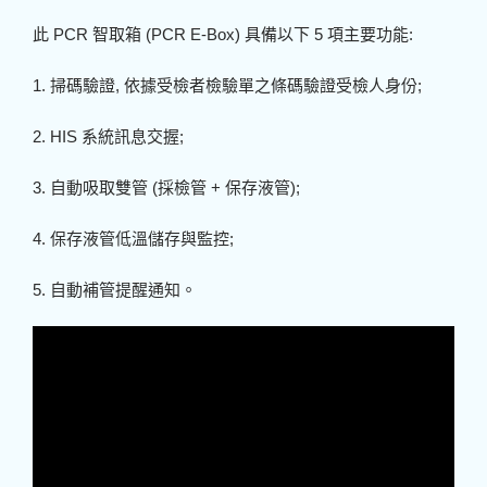
此 PCR 智取箱 (PCR E-Box) 具備以下 5 項主要功能:
1. 掃碼驗證, 依據受檢者檢驗單之條碼驗證受檢人身份;
2. HIS 系統訊息交握;
3. 自動吸取雙管 (採檢管 + 保存液管);
4. 保存液管低溫儲存與監控;
5. 自動補管提醒通知。