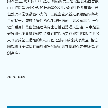
約21公里, 爬升約1300公尺, 加碼的第二階段由武嶺登合歡
山主峰距進約4公里, 爬升約300公尺, 整個行程難度算中等,
但對於平常運動量不大的一二級主管來說是很艱鉅的挑戰,
目的就是要磨鍊主管們的心生理層面的鬥志及意志力, 一早
做完暖身操後由總經理帶隊出發挑戰漫漫天堂路, 單車組及
健行組也不負總經理期許皆在時間內完成艱鉅挑戰, 而且多
人也完成第二階段的加碼行程, 堅持不放棄成功終至, 相信
聯毅科技全體同仁面對艱難多變的未來挑戰必定無所懼, 再
創高峰。
2018-10-09