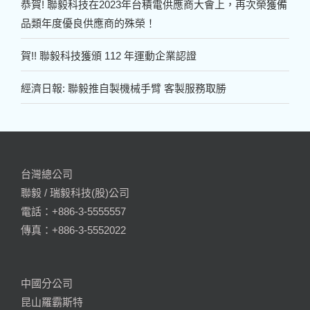
恭賀! 聯毅科技在2023年台積電供應商大會上，再次榮獲備
品類年度優良供應商的殊榮！
賀!! 聯毅科技獲頒 112 年運動企業認證
經濟日報: 聯毅推自製機械手臂 客製服務取勝
台灣總公司
聯毅 / 瑞毅科技(股)公司
電話：+886-3-5555557
傳真：+886-3-5552022
中國分公司
昆山羅霸斯特