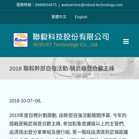
Skip
服務熱線：0988934975
|
webservice@robust-technology.com
to
繁體中文
English
content
2018 聯毅幹部自強活動-騎武嶺登合歡主峰
2018-10-07~08,
2019年度目標計劃啟動, 由幹部自強活動展開序幕, 今年的
挑戰是騎武嶺登合歡主峰, 參加對象是課級以上的主管們,
由清境出發分單車組及健行組, 第一階段由清境到武嶺距離